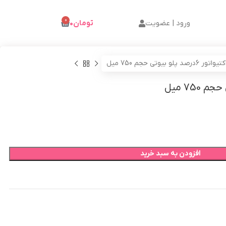
0
ورود | عضویت
تومان
۰
تیواتور 6درصد پلو بیوتی حجم 750 میل
افزودن به سبد خرید