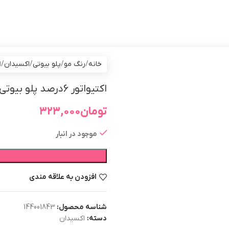
خانه
رنگ مو
پلو بیوتی
اکسیدان
اک
اکتیواتور 6درصد پلو بیوتی حجم 750 میل
تومان
۳۲۳,۰۰۰
موجود در انبار
افزودن به علاقه مندی
شناسه محصول:
144001843
دسته:
اکسیدان