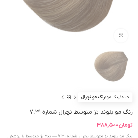
بزرگنمایی تصویر
خانه
رنگ مو
رنگ مو نچرال
رنگ مو بلوند بژ متوسط نچرال شماره 7.31
تومان
۳۸۸,۵۰۰
رنگ مو بلوند بژ متوسط نچرال شماره 7.31 — تناژ بژ متوسط با پوشش