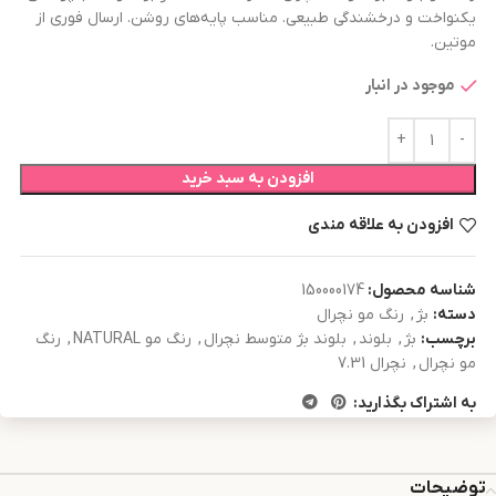
یکنواخت و درخشندگی طبیعی. مناسب پایه‌های روشن. ارسال فوری از
موتین.
موجود در انبار
افزودن به سبد خرید
افزودن به علاقه مندی
شناسه محصول:
150000174
دسته:
بژ
,
رنگ مو نچرال
برچسب:
بژ
,
بلوند
,
بلوند بژ متوسط نچرال
,
رنگ مو NATURAL
,
رنگ
مو نچرال
,
نچرال 7.31
به اشتراک بگذارید:
توضیحات