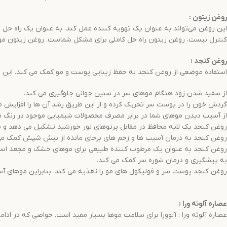
روغن زیتون
:
این روغن می‌تواند به عنوان یک تهویه کننده عمل کند، به عنوان یک راه حل
کنترل نیست، روغن زیتون راه حل کاملی برای مشکل شماست. روغن زیتون مو
روغن کنجد
:
استفاده موضعی از روغن کنجد به حفظ زیبایی پوست و مو کمک می کند. این روغن
از سفید شدن زود هنگام موهای سر در سنین جوانی جلوگیری می کند.
گردش خون را در پوست سر تحریک کرده و از این طریق رشد آن ها را افزایش م
از آسیب دیدن موهای شما در برابر مصرف محصولات شیمیایی موجود در رنگ مو
روغن کنجد یک لایه محافظ در مقابل پرتوهای نور خورشید تشکیل می دهد و م
روغن کنجد به درمان آسیب ها و زخم های برجای مانده از نیش شپش کمک می کند
روغن کنجد به عنوان یک مرطوب کننده طبیعی برای موهای خشک و مجعد استف
به پیشگیری و درمان شوره سر کمک می کند.
روغن کنجد پوست سر و فولیکول های مو را تغذیه می کند، بنابراین موهای آس
عصاره آلوئه ورا
:
عصاره آلوئه ورا : آلوورا برای سلامت موها بسیار مفید است. خواصی که در ا