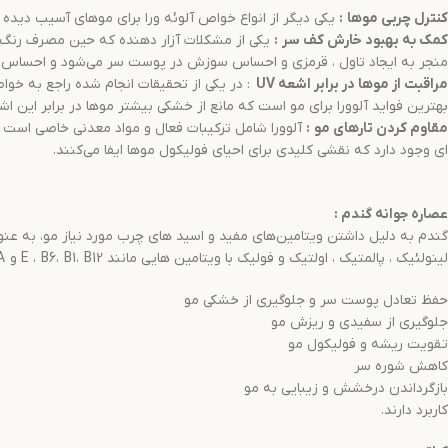
کنترل چربی موها
:
یکی دیگر از انواع خواص آلوئه ورا برای موهای آسیب دیده 
کمک به بهبود خارش کف سر
:
یکی از مشکلات آزار دهنده که حین مصرف رنگ
منجر به ایجاد تاول ، قرمزی و احساس سوزش در پوست سر می‌شود و احساس ناخو
مراقبت از موها در برابر اشعه
UV
بهترین فواید آلوورا برای مو است که مانع از خشکی بیشتر موها در برابر این ا
مقاوم کردن تارهای مو
:
ای وجود دارد که نقشی کلیدی برای احیای فولیکول موها ایفا می‌کنند.
عصاره جوانه گندم
:
گندم به دلیل داشتن ویتامین‌های مفید و اسید های چرب مورد نیاز مو، به عنوا
لینولئیک ، پالمتیک ، اولتیک و فولیک با ویتامین هایی مانند E ، B6، B1، B12 و A می‌باشد که برای:
حفظ تعادل پوست سر و جلوگیری از خشکی مو
جلوگیری از سفیدی و ریزش مو
تقویت ریشه و فولیکول مو
کاهش شوره سر
بازگرداندن درخشش و زیبایی به مو
کاربرد دارند.