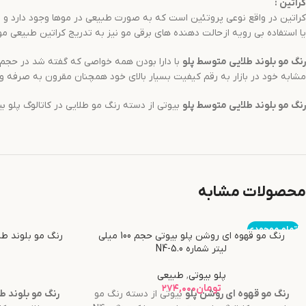
کراتین
:
کراتین در واقع نوعی پروتئین است که به صورت طبیعی در موها وجود دارد و باع
یا استفاده بی رویه از حالت دهنده های برقی مو نیز به تدریج کراتین طبیعی موه
رنگ مو
بلوند طلایی متوسط
پلو
مشابه خود در بازار به رقم کیفیت بسیار بالای خود همچنان مقرون به صرفه و
رنگ مو
بلوند طلایی متوسط
پلو
بیوتی از دسته رنگ مو طلایی در کاتالوگ پلو بیوتی است و با کد رنگی 7.3 شناخته می شود و 
محصولات مشابه
اتمام موجودی
رنگ مو قهوه ای روشن پلو بیوتی حجم 100 میلی
لیتر شماره N4-5.0
پلو بیوتی
,
طبیعی
تومان
۲۷۴,۰۰۰
رنگ مو
قهوه ای روشن
پلو
بیوتی از دسته رنگ مو
رنگ مو
بلوند ط