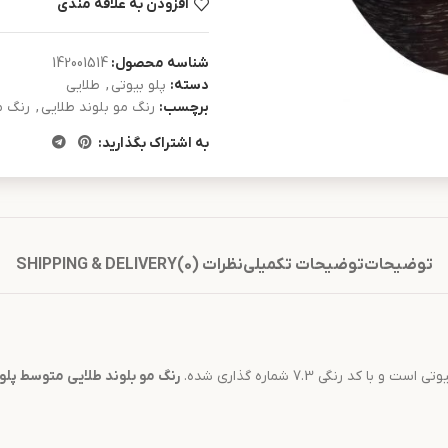
افزودن به علاقه مندی
شناسه محصول:
142001514
دسته:
پلو بیوتی
,
طلایی
برچسب:
رنگ مو بلوند طلایی
,
رنگ م
به اشتراک بگذارید:
توضیحات
توضیحات تکمیلی
نظرات (0)
SHIPPING & DELIVERY
و با کد رنگی 7.3 شماره گذاری شده.
رنگ مو
بلوند طلایی متوسط
پلو 