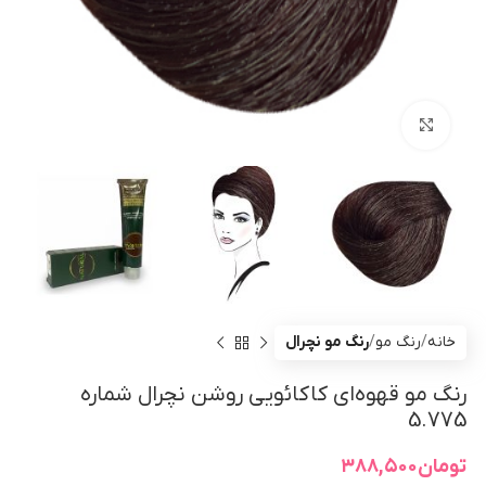
بزرگنمایی تصویر
خانه
رنگ مو
رنگ مو نچرال
رنگ مو قهوه‌ای کاکائویی روشن نچرال شماره
5.775
تومان
۳۸۸,۵۰۰