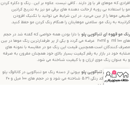
افرادی که موهای فر یا وز دارند ، کافی نیست. علاوه بر این ، رنگ و دکلره کردن
مو یا استفاده بی رویه از حالت دهنده های برقی مو نیز به تدریج کراتین
طبیعی موها را از بین می‌برد. در این شرایط می توانید با تکنیک افزودن
کراتینه به رنگ مو، سلامتی موهایتان را هنگام رنگ کردن مو حفظ کنید.
رنگ مو
قهوه ای تنباکویی
پلو
با دارا بودن همه خواصی که گفته شد در حجم
های 100 ml و 20ml عرضه می گردد و یکی از پر طرفدارترین رنگ موها در بین
مصرف کنندگان است.همچنین قیمت این رنگ مو در مقایسه با نمونه های
مشابه خود در بازار به رقم کیفیت بسیار بالای خود همچنان مقرون به صرفه
و به عنوان رنگ موی ارزان و با کیفیت شناخته می شود.
رنگ مو
قهوه ای تنباکویی
پلو
بیوتی از دسته رنگ مو تنباکویی در کاتالوگ پلو
0
بیوتی است و با کد رنگی 5.31 شناخته می شود و در حجم های 100 میل و 20
خانه
علاقه مندی
سبد خرید
حساب کاربری من
میل عرضه می گردد.
توضیحات تکمیلی
نظرات (0)
Shipping & Delivery