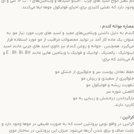
کم نظیر انواع اسید های چرب ، آمینو اسیدها و ویتامین‌های آ ، ب 12، سی و ای
وجود دارد که نقشی کلیدی برای احیای فولیکول موها ایفا می‌کنند.
عصاره جوانه گندم
:
گندم به دلیل داشتن ویتامین‌های مفید و اسید های چرب مورد نیاز مو، به
عنوان یک ماده کار آمد در تولید محصولات مراقبت از مو مورد استفاده قرار
می‌گیرد. همچنین ، جوانه و روغن گندم نیز حاوی اسید های چربی مانند اسید
لینولئیک ، پالمتیک ، اولتیک و فولیک با ویتامین هایی مانند E ، B6، B1، B12 و
A می‌باشد که برای:
حفظ تعادل پوست سر و جلوگیری از خشکی مو
جلوگیری از سفیدی و ریزش مو
تقویت ریشه و فولیکول مو
کاهش شوره سر
بازگرداندن درخشش و زیبایی به مو
کاربرد دارند.
کراتین
:
کراتین در واقع نوعی پروتئین است که به صورت طبیعی در موها وجود دارد و
باعث صاف و براق شدن آن‌ها می‌شود. میزان این پروتئین در ساختار موی