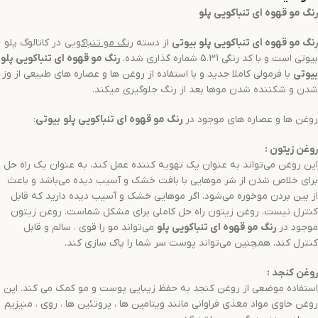
رنگ مو
قهوه ای تنباکویی
پلو
رنگ مو
قهوه ای تنباکویی
پلو بیوتی
از دسته
رنگ مو
تنباکویی
در کاتالوگ پلو
بیوتی است و با کد رنگی 5.31 شماره گذاری شده.
رنگ مو
قهوه ای تنباکویی
پلو
بیوتی
با فرمولی کاملا جدید و با استفاده از روغن ها و عصاره های طبیعی از وز
شدن و شکننده شدن موها بعد از رنگ جلوگیری میکند.
روغن ها و عصاره های موجود در
رنگ مو
قهوه ای تنباکویی
پلو
بیوتی
:
روغن زیتون
:
این روغن می‌تواند به عنوان یک تهویه کننده عمل کند، به عنوان یک راه حل
برای خلاص شدن از شر موهایی با بافت خشک و آسیب دیده می‌باشد و باعث
از بین بردن موخوره می‌شود. اگر موهایی خشک و آسیب دیده دارید که قابل
کنترل نیست، روغن زیتون راه حل کاملی برای مشکل شماست. روغن زیتون
موجود در
رنگ مو
قهوه ای تنباکویی
پلو
می‌تواند مو را قوی ، سالم و قابل
کنترل کند. همچنین می‌تواند پوست سر شما را پاک سازی کند.
روغن کنجد
:
استفاده موضعی از روغن کنجد به حفظ زیبایی پوست و مو کمک می کند. این
روغن حاوی مواد مغذی فراوانی مانند ویتامین ها ، پروتئین ها ، روی ، منیزیم