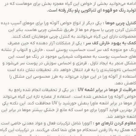
ادامه می‌خوانید بخشی از خواص این گیاه معجزه بخش برای موهاست که در
تولید
رنگ مو
قهوه ای تنباکویی
پلو
بکار رفته است.
کنترل چربی موها
:
یکی دیگر از انواع خواص آلوئه ورا برای موهای آسیب دیده
کنترل کردن چربی یا سبوم مو ها از طریق شکستن چربی هاست. بنابر این
محصولات دارای این گیاه می‌توانند به کنترل چربی موهایتان کمک کنند.
کمک به بهبود خارش کف سر
:
یکی از مشکلات آزار دهنده که حین مصرف
رنگ مو متوجه کف سر است حساسیت پوستی است ، خارش و التهاب از نشانه
های حساسیت پوست به محصولات شیمیایی موجود در رنگ مو است. این
مشکل منجر به ایجاد تاول ، قرمزی و احساس سوزش در پوست سر می‌شود و
احساس ناخوشایندی را به فرد انتقال خواهد داد. تحقیقات نشان داده است
استفاده از آلوئه ورا در این موارد می‌تواند به طرز محسوسی این مشکل را
کاهش دهد.
مراقبت از موها در برابر اشعه
UV
: در یکی از تحقیقات انجام شده راجع به
خواص آلوئه ورا مشخص شده است ، استفاده از عصاره تازه این گیاه می‌تواند
از موها در برابر اشعه ماورا بنفش خورشید یا UV محافظت کند. این نکته یکی
از بهترین فواید آلوورا برای مو است که مانع از خشکی بیشتر موها در برابر این
اشعه خواهد شد.
مقاوم کردن تارهای مو
:
آلوورا شامل ترکیبات فعال و مواد معدنی خاصی است
که همگی به بالا رفتن استحکام مو های شما کمک می‌کنند. در ترکیبات این گیاه