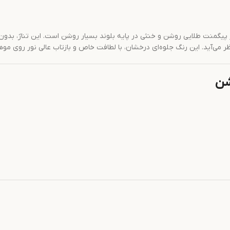
‌های بلوند، شماره 91.2/3 نچرال ترکیبی خاص از پیگمنت طلایی روشن و خنثی در پایه بلوند بسیار روش
ی‌آید. این رنگ جلوه‌ای درخشان، با لطافت خاص و بازتاب عالی نور روی موها 
شن