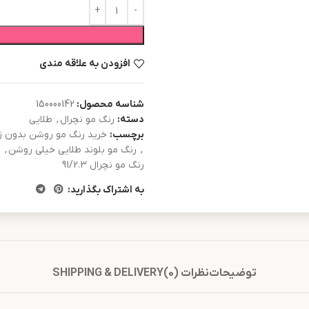
افزودن به علاقه مندی
شناسه محصول:
150000142
دسته:
رنگ مو نچرال
,
طلایی
برچسب:
خرید رنگ مو روشن بدون ز
,
رنگ مو بلوند طلایی خیلی روشن
,
ر
رنگ مو نچرال 91/2.3
به اشتراک بگذارید:
توضیحات
نظرات (0)
SHIPPING & DELIVERY