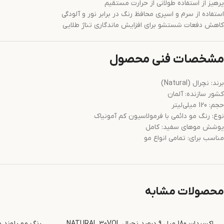
پرهیز از استفاده طولانی از حرارت مستقیم
استفاده از سرم و اسپری محافظ رنگ در برابر نور و آلودگی
کاهش دفعات شستشو برای افزایش ماندگاری تناژ طلایی
مشخصات فنی محصول
برند: نچرال (Natural)
کشور سازنده: آلمان
حجم: 120 میلی‌لیتر
نوع: رنگ مو دائمی با فرمولاسیون کم آمونیاک
پوشش موهای سفید: کامل
مناسب برای: تمامی انواع مو
محصولات مشابه
اکسیدان 180 میل 9 درصد نچرال NATURAL 30VOL
رنگ مو بلوند 