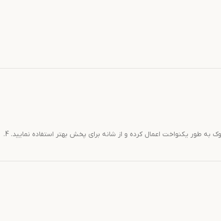
1. موهای تمیز اما خشک را آماده کنید. 2. رنگ مو را با اکسیدان ولوم 9٪ (برای بلوند تمیزتر یا موهای سفید) به نسبت 1:1 ترکیب نمایید. 3. رنگ را از ریشه به نوک به طور یکنواخت اعمال کرده و از شانه برای پخش بهتر استفاده نمایید. 4.