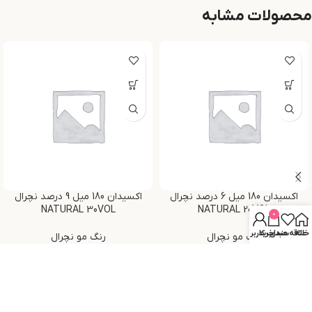
محصولات مشابه
اکسیدان 180 میل 6 درصد نچرال
اکسیدان 180 میل 9 درصد نچرال
NATURAL 30VOL
NATURAL 20VOL
0
خانه
علاقه مندی
سبد خرید
حساب کاربری من
رنگ مو نچرال
رنگ مو نچرال
تومان
۶۶,۵۰۰
تومان
۶۶,۵۰۰