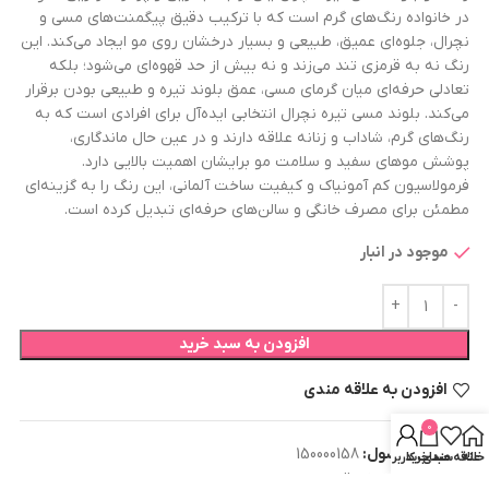
در خانواده رنگ‌های گرم است که با ترکیب دقیق پیگمنت‌های مسی و
نچرال، جلوه‌ای عمیق، طبیعی و بسیار درخشان روی مو ایجاد می‌کند. این
رنگ نه به قرمزی تند می‌زند و نه بیش از حد قهوه‌ای می‌شود؛ بلکه
تعادلی حرفه‌ای میان گرمای مسی، عمق بلوند تیره و طبیعی بودن برقرار
می‌کند. بلوند مسی تیره نچرال انتخابی ایده‌آل برای افرادی است که به
رنگ‌های گرم، شاداب و زنانه علاقه دارند و در عین حال ماندگاری،
پوشش موهای سفید و سلامت مو برایشان اهمیت بالایی دارد.
فرمولاسیون کم آمونیاک و کیفیت ساخت آلمانی، این رنگ را به گزینه‌ای
مطمئن برای مصرف خانگی و سالن‌های حرفه‌ای تبدیل کرده است.
موجود در انبار
افزودن به سبد خرید
افزودن به علاقه مندی
0
شناسه محصول:
150000158
خانه
علاقه مندی
سبد خرید
حساب کاربری من
دسته:
رنگ مو نچرال
,
مسی