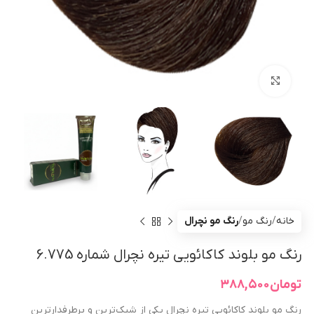
بزرگنمایی تصویر
خانه
رنگ مو
رنگ مو نچرال
رنگ مو بلوند کاکائویی تیره نچرال شماره 6.775
تومان
۳۸۸,۵۰۰
رنگ مو بلوند کاکائویی تیره نچرال یکی از شیک‌ترین و پرطرفدارترین