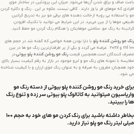
باعث صاف و براق شدن آن‌ها می‌شود. میزان این پروتئین در ساختار موی
افرادی که موهای فر یا وز دارند ، کافی نیست. علاوه بر این ، رنگ و دکلره کردن
مو یا استفاده بی رویه از حالت دهنده های برقی مو نیز به تدریج کراتین
طبیعی موها را از بین می‌برد. در این شرایط می توانید با تکنیک افزودن
کراتینه به رنگ مو، سلامتی موهایتان را هنگام رنگ کردن مو حفظ کنید.
رنگ مو
روشن کننده
پلو
با دارا بودن همه خواصی که گفته شد در حجم های
100 ml و 20ml عرضه می گردد و یکی از پر طرفدارترین رنگ مو ها در بین
مصرف کنندگان است.همچنین قیمت
رنگ مو
روشن کننده
پلو بیوتی
در
مقایسه با نمونه های رنگ مو و ابرو موجود در بازار به رقم کیفیت بسیار بالای
خود همچنان مقرون به صرفه و به عنوان رنگ موی ارزان و با کیفیت شناخته
می شود.
برای خرید رنگ مو
روشن کننده
پلو
بیوتی از دسته رنگ مو
واریاسیون میتوانید به
کاتالوگ پلو بیوتی
سر زده و تنوع رنگ
ها را ببینید.
بخاطر داشته باشید برای رنگ کردن مو های خود به حجم 100
میلی لیتر رنگ مو پلو نیاز دارید.