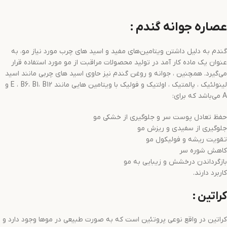
عصاره جوانه گندم :
گندم به دلیل داشتن ویتامین‌های مفید و اسید های چرب مورد نیاز مو، به
عنوان یک ماده کار آمد در تولید محصولات مراقبت از مو مورد استفاده قرار
می‌گیرد. همچنین ، جوانه و روغن گندم نیز حاوی اسید های چربی مانند اسید
لینولئیک ، پالمتیک ، اولتیک و فولیک با ویتامین هایی مانند E ، B6، B1، B12 و
A می‌باشد که برای:
حفظ تعادل پوست سر و جلوگیری از خشکی مو
جلوگیری از سفیدی و ریزش مو
تقویت ریشه و فولیکول مو
کاهش شوره سر
بازگرداندن درخشش و زیبایی به مو
کاربرد دارند.
کراتین :
کراتین در واقع نوعی پروتئین است که به صورت طبیعی در موها وجود دارد و