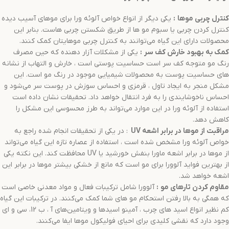
کنترل چربی موها
:
یکی دیگر از انواع خواص آلوئه ورا برای موهای آسیب دیده
کنترل کردن چربی یا سبوم مو ها از طریق شکستن چربی هاست. بنابر این
محصولات دارای این گیاه می‌توانند به کنترل چربی موهایتان کمک کنند.
کمک به بهبود خارش کف سر
:
یکی از مشکلات آزار دهنده که حین مصرف
رنگ مو متوجه کف سر است حساسیت پوستی است ، خارش و التهاب از نشانه
های حساسیت پوست به محصولات شیمیایی موجود در رنگ مو است. این
مشکل منجر به ایجاد تاول ، قرمزی و احساس سوزش در پوست سر می‌شود و
احساس ناخوشایندی را به فرد انتقال خواهد داد. تحقیقات نشان داده است
استفاده از آلوئه ورا در این موارد می‌تواند به طرز محسوسی این مشکل را
کاهش دهد.
مراقبت از موها در برابر اشعه
UV
: در یکی از تحقیقات انجام شده راجع به
خواص آلوئه ورا مشخص شده است ، استفاده از عصاره تازه این گیاه می‌تواند
از موها در برابر اشعه ماورا بنفش خورشید یا UV محافظت کند. این نکته یکی
از بهترین فواید آلوورا برای مو است که مانع از خشکی بیشتر موها در برابر این
اشعه خواهد شد.
مقاوم کردن تارهای مو
:
آلوورا شامل ترکیبات فعال و مواد معدنی خاصی است
که همگی به بالا رفتن استحکام مو های شما کمک می‌کنند. در ترکیبات این گیاه
کم نظیر انواع اسید های چرب ، آمینو اسیدها و ویتامین‌های آ ، ب 12، سی و ای
وجود دارد که نقشی کلیدی برای احیای فولیکول موها ایفا می‌کنند.