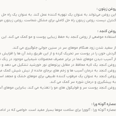
روغن زیتون
:
این روغن می‌تواند به عنوان یک تهویه کننده عمل کند، به عنوان یک راه حل
کنترل نیست، روغن زیتون راه حل کاملی برای مشکل شماست. روغن زیتون مو
روغن کنجد
:
استفاده موضعی از روغن کنجد به حفظ زیبایی پوست و مو کمک می کند. این روغن
از سفید شدن زود هنگام موهای سر در سنین جوانی جلوگیری می کند.
گردش خون را در پوست سر تحریک کرده و از این طریق رشد آن ها را افزایش م
از آسیب دیدن موهای شما در برابر مصرف محصولات شیمیایی موجود در رنگ مو
روغن کنجد یک لایه محافظ در مقابل پرتوهای نور خورشید تشکیل می دهد و م
روغن کنجد به درمان آسیب ها و زخم های برجای مانده از نیش شپش کمک می کند
روغن کنجد به عنوان یک مرطوب کننده طبیعی برای موهای خشک و مجعد استف
به پیشگیری و درمان شوره سر کمک می کند.
روغن کنجد پوست سر و فولیکول های مو را تغذیه می کند، بنابراین موهای آس
عصاره آلوئه ورا
:
عصاره آلوئه ورا : آلوورا برای سلامت موها بسیار مفید است. خواصی که در ا