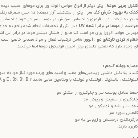
کنترل چربی موها
:
یکی دیگر از انواع خواص آلوئه ورا برای موهای آسیب دیده 
کمک به بهبود خارش کف سر
:
یکی از مشکلات آزار دهنده که حین مصرف رنگ
منجر به ایجاد تاول ، قرمزی و احساس سوزش در پوست سر می‌شود و احساس ناخو
مراقبت از موها در برابر اشعه
UV
بهترین فواید آلوورا برای مو است که مانع از خشکی بیشتر موها در برابر این ا
مقاوم کردن تارهای مو
:
ای وجود دارد که نقشی کلیدی برای احیای فولیکول موها ایفا می‌کنند.
عصاره جوانه گندم
:
گندم به دلیل داشتن ویتامین‌های مفید و اسید های چرب مورد نیاز مو، به عنوا
لینولئیک ، پالمتیک ، اولتیک و فولیک با ویتامین هایی مانند E ، B6، B1، B12 و A می‌باشد که برای:
حفظ تعادل پوست سر و جلوگیری از خشکی مو
جلوگیری از سفیدی و ریزش مو
تقویت ریشه و فولیکول مو
کاهش شوره سر
بازگرداندن درخشش و زیبایی به مو
کاربرد دارند.