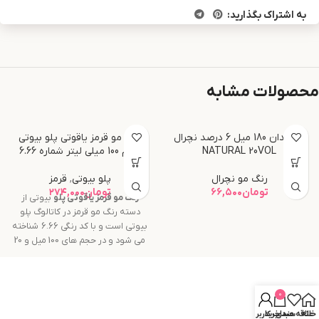
به اشتراک بگذارید:
محصولات مشابه
اکسیدان 180 میل 6 درصد نچرال
رنگ مو قرمز یاقوتی پلو بیوتی
NATURAL 20VOL
حجم 100 میلی لیتر شماره 6.66
رنگ مو نچرال
پلو بیوتی
,
قرمز
تومان
۶۶,۵۰۰
تومان
۲۷۴,۰۰۰
رنگ مو
قرمز یاقوتی
پلو
بیوتی از
دسته رنگ مو قرمز در کاتالوگ پلو
بیوتی است و با کد رنگی 6.66 شناخته
می شود و در حجم های 100 میل و 20
میل عرضه می گردد.
0
خانه
علاقه مندی
سبد خرید
حساب کاربری من