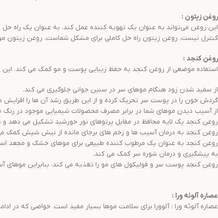
روغن زیتون
:
این روغن می‌تواند به عنوان یک تهویه کننده عمل کند، به عنوان یک راه حل
کنترل نیست، روغن زیتون راه حل کاملی برای مشکل شماست. روغن زیتون مو
روغن کنجد
:
استفاده موضعی از روغن کنجد به حفظ زیبایی پوست و مو کمک می کند. این روغن
از سفید شدن زود هنگام موهای سر در سنین جوانی جلوگیری می کند.
گردش خون را در پوست سر تحریک کرده و از این طریق رشد آن ها را افزایش م
از آسیب دیدن موهای شما در برابر مصرف محصولات شیمیایی موجود در رنگ مو
روغن کنجد یک لایه محافظ در مقابل پرتوهای نور خورشید تشکیل می دهد و م
روغن کنجد به درمان آسیب ها و زخم های برجای مانده از نیش شپش کمک می کند
روغن کنجد به عنوان یک مرطوب کننده طبیعی برای موهای خشک و مجعد استف
به پیشگیری و درمان شوره سر کمک می کند.
روغن کنجد پوست سر و فولیکول های مو را تغذیه می کند، بنابراین موهای آس
عصاره آلوئه ورا
:
عصاره آلوئه ورا : آلوورا برای سلامت موها بسیار مفید است. خواصی که در ا