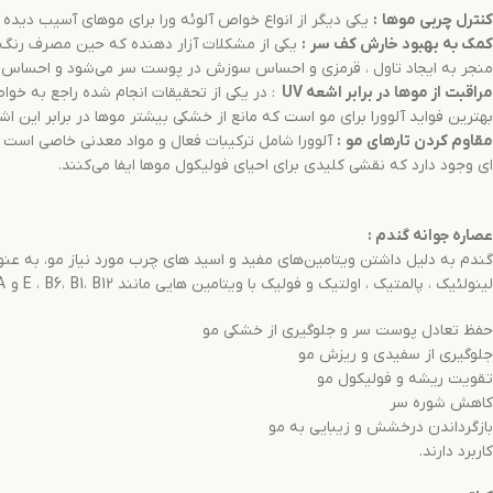
کنترل چربی موها
:
یکی دیگر از انواع خواص آلوئه ورا برای موهای آسیب دیده 
کمک به بهبود خارش کف سر
:
یکی از مشکلات آزار دهنده که حین مصرف رنگ
منجر به ایجاد تاول ، قرمزی و احساس سوزش در پوست سر می‌شود و احساس ناخو
مراقبت از موها در برابر اشعه
UV
بهترین فواید آلوورا برای مو است که مانع از خشکی بیشتر موها در برابر این ا
مقاوم کردن تارهای مو
:
ای وجود دارد که نقشی کلیدی برای احیای فولیکول موها ایفا می‌کنند.
عصاره جوانه گندم
:
گندم به دلیل داشتن ویتامین‌های مفید و اسید های چرب مورد نیاز مو، به عنوا
لینولئیک ، پالمتیک ، اولتیک و فولیک با ویتامین هایی مانند E ، B6، B1، B12 و A می‌باشد که برای:
حفظ تعادل پوست سر و جلوگیری از خشکی مو
جلوگیری از سفیدی و ریزش مو
تقویت ریشه و فولیکول مو
کاهش شوره سر
بازگرداندن درخشش و زیبایی به مو
کاربرد دارند.