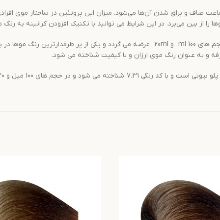
ث صاف و براق شدن آن‌ها می‌شود. میزان این پروتئین در ساختار موی افرادی که
ا را از بین می‌برد. در این شرایط می توانید با تکنیک افزودن کراتینه به رنگ
با دارا بودن همه خواصی که گفته شد در حجم های 100 ml و 20ml عرضه می گردد 
فه و به عنوان رنگ موی ارزان و با کیفیت شناخته می شود.
 می شود و در حجم های 100 میل و 20 میل عرضه می گردد.