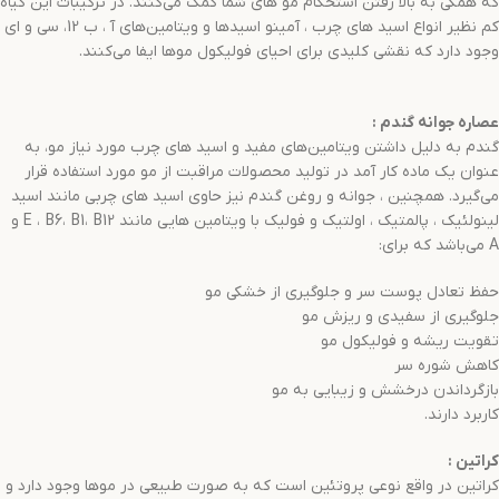
که همگی به بالا رفتن استحکام مو های شما کمک می‌کنند. در ترکیبات این گیاه
کم نظیر انواع اسید های چرب ، آمینو اسیدها و ویتامین‌های آ ، ب 12، سی و ای
وجود دارد که نقشی کلیدی برای احیای فولیکول موها ایفا می‌کنند.
عصاره جوانه گندم
:
گندم به دلیل داشتن ویتامین‌های مفید و اسید های چرب مورد نیاز مو، به
عنوان یک ماده کار آمد در تولید محصولات مراقبت از مو مورد استفاده قرار
می‌گیرد. همچنین ، جوانه و روغن گندم نیز حاوی اسید های چربی مانند اسید
لینولئیک ، پالمتیک ، اولتیک و فولیک با ویتامین هایی مانند E ، B6، B1، B12 و
A می‌باشد که برای:
حفظ تعادل پوست سر و جلوگیری از خشکی مو
جلوگیری از سفیدی و ریزش مو
تقویت ریشه و فولیکول مو
کاهش شوره سر
بازگرداندن درخشش و زیبایی به مو
کاربرد دارند.
کراتین
:
کراتین در واقع نوعی پروتئین است که به صورت طبیعی در موها وجود دارد و