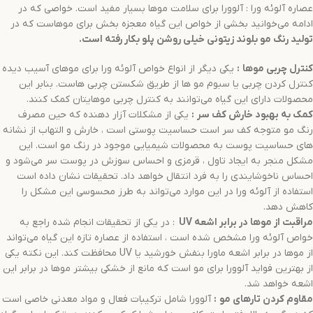
عصاره آلوئه ورا : آلوورا برای سلامت موها بسیار مفید است. خواصی که در
ادامه می‌خوانید بخشی از خواص این گیاه معجزه بخش برای موهاست که در
تولید
رنگ مو
بلوند زیتونی خیلی روشن
پلو
بکار رفته است.
کنترل چربی موها
:
یکی دیگر از انواع خواص آلوئه ورا برای موهای آسیب دیده
کنترل کردن چربی یا سبوم مو ها از طریق شکستن چربی هاست. بنابر این
محصولات دارای این گیاه می‌توانند به کنترل چربی موهایتان کمک کنند.
کمک به بهبود خارش کف سر
:
یکی از مشکلات آزار دهنده که حین مصرف
رنگ مو متوجه کف سر است حساسیت پوستی است ، خارش و التهاب از نشانه
های حساسیت پوست به محصولات شیمیایی موجود در رنگ مو است. این
مشکل منجر به ایجاد تاول ، قرمزی و احساس سوزش در پوست سر می‌شود و
احساس ناخوشایندی را به فرد انتقال خواهد داد. تحقیقات نشان داده است
استفاده از آلوئه ورا در این موارد می‌تواند به طرز محسوسی این مشکل را
کاهش دهد.
مراقبت از موها در برابر اشعه
UV
: در یکی از تحقیقات انجام شده راجع به
خواص آلوئه ورا مشخص شده است ، استفاده از عصاره تازه این گیاه می‌تواند
از موها در برابر اشعه ماورا بنفش خورشید یا UV محافظت کند. این نکته یکی
از بهترین فواید آلوورا برای مو است که مانع از خشکی بیشتر موها در برابر این
اشعه خواهد شد.
مقاوم کردن تارهای مو
:
آلوورا شامل ترکیبات فعال و مواد معدنی خاصی است