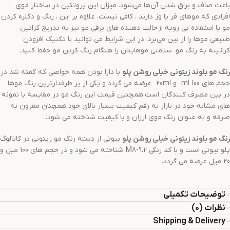
باعث صاف و براق شدن آن‌ها می‌شود. میزان این پروتئین در ساختار موی
افرادی که موهای فر یا وز دارند ، کافی نیست. علاوه بر این ، رنگ و دکلره کردن
مو یا استفاده بی رویه از حالت دهنده های برقی مو نیز به تدریج کراتین
طبیعی موها را از بین می‌برد. در این شرایط می توانید با تکنیک افزودن
کراتینه به رنگ مو، سلامتی موهایتان را هنگام رنگ کردن مو حفظ کنید.
رنگ مو
بلوند زیتونی خیلی روشن
پلو
با دارا بودن همه خواصی که گفته شد در
حجم های 100 ml و 20ml عرضه می گردد و یکی از پر طرفدارترین رنگ موها
در بین مصرف کنندگان است.همچنین قیمت این رنگ مو در مقایسه با نمونه
های مشابه خود در بازار به رقم کیفیت بسیار بالای خود همچنان مقرون به
صرفه و به عنوان رنگ موی ارزان و با کیفیت شناخته می شود.
رنگ مو
بلوند زیتونی خیلی روشن
پلو
بیوتی از دسته رنگ مو زیتونی در کاتالوگ
پلو بیوتی است و با کد رنگی M8-9.2 شناخته می شود و در حجم های 100 میل و
20 میل عرضه می گردد.
توضیحات تکمیلی
نظرات (0)
Shipping & Delivery