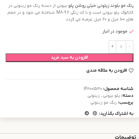
رنگ مو
بلوند زیتونی خیلی روشن
پلو
بیوتی از دسته رنگ مو زیتونی در
کاتالوگ پلو بیوتی است و با کد رنگی M8-9.2 شناخته می شود و در حجم
های 100 میل و 20 میل عرضه می گردد.
موجود در انبار
افزودن به سبد خرید
افزودن به علاقه مندی
شناسه محصول:
142001530
دسته:
پلو بیوتی
,
زیتونی
برچسب:
رنگ مو زیتونی
به اشتراک بگذارید:
توضیحات