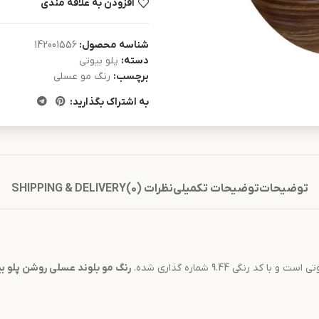
افزودن به علاقه مندی
شناسه محصول:
142001556
دسته:
پلو بیوتی
برچسب:
رنگ مو عسلی
به اشتراک بگذارید:
توضیحات
توضیحات تکمیلی
نظرات (0)
SHIPPING & DELIVERY
با کد رنگی 9.44 شماره گذاری شده.
رنگ مو
بلوند عسلی روشن
پلو ب