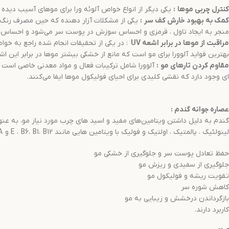
کنترل چربی موها
:
یکی دیگر از انواع خواص آلوئه ورا برای موهای آسیب دیده 
کمک به بهبود خارش کف سر
:
یکی از مشکلات آزار دهنده که حین مصرف رنگ
منجر به ایجاد تاول ، قرمزی و احساس سوزش در پوست سر می‌شود و احساس ناخو
مراقبت از موها در برابر اشعه
UV
بهترین فواید آلوورا برای مو است که مانع از خشکی بیشتر موها در برابر این ا
مقاوم کردن تارهای مو
:
ای وجود دارد که نقشی کلیدی برای احیای فولیکول موها ایفا می‌کنند.
عصاره جوانه گندم
:
گندم به دلیل داشتن ویتامین‌های مفید و اسید های چرب مورد نیاز مو، به عنوا
لینولئیک ، پالمتیک ، اولتیک و فولیک با ویتامین هایی مانند E ، B6، B1، B12 و A می‌باشد که برای:
حفظ تعادل پوست سر و جلوگیری از خشکی مو
جلوگیری از سفیدی و ریزش مو
تقویت ریشه و فولیکول مو
کاهش شوره سر
بازگرداندن درخشش و زیبایی به مو
کاربرد دارند.