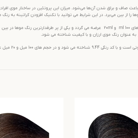
ث صاف و براق شدن آن‌ها می‌شود. میزان این پروتئین در ساختار موی افرادی که
ا را از بین می‌برد. در این شرایط می توانید با تکنیک افزودن کراتینه به رنگ
با دارا بودن همه خواصی که گفته شد در حجم های 100 ml و 20ml عرضه می گردد و یکی
 به عنوان رنگ موی ارزان و با کیفیت شناخته می شود.
 حجم های 100 میل و 20 میل عرضه می گردد.