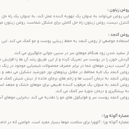
روغن زیتون
:
این روغن می‌تواند به عنوان یک تهویه کننده عمل کند، به عنوان یک راه حل
کنترل نیست، روغن زیتون راه حل کاملی برای مشکل شماست. روغن زیتون مو
روغن کنجد
:
استفاده موضعی از روغن کنجد به حفظ زیبایی پوست و مو کمک می کند. این روغن
از سفید شدن زود هنگام موهای سر در سنین جوانی جلوگیری می کند.
گردش خون را در پوست سر تحریک کرده و از این طریق رشد آن ها را افزایش م
از آسیب دیدن موهای شما در برابر مصرف محصولات شیمیایی موجود در رنگ مو
روغن کنجد یک لایه محافظ در مقابل پرتوهای نور خورشید تشکیل می دهد و م
روغن کنجد به درمان آسیب ها و زخم های برجای مانده از نیش شپش کمک می کند
روغن کنجد به عنوان یک مرطوب کننده طبیعی برای موهای خشک و مجعد استف
به پیشگیری و درمان شوره سر کمک می کند.
روغن کنجد پوست سر و فولیکول های مو را تغذیه می کند، بنابراین موهای آس
عصاره آلوئه ورا
:
عصاره آلوئه ورا : آلوورا برای سلامت موها بسیار مفید است. خواصی که در ا