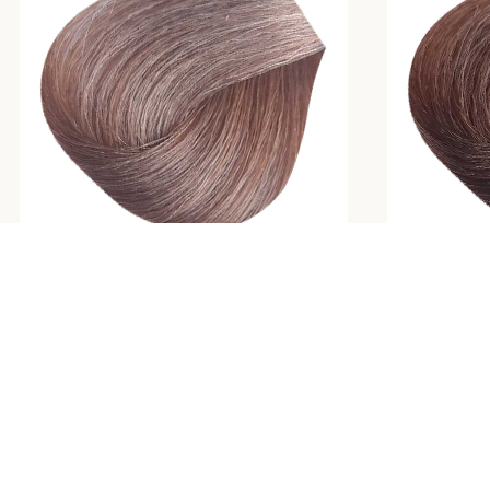
 6.0
رنگ مو بلوند طبیعی دودی متوسط نچرال شماره
7.01
دودی
,
رنگ مو نچرال
,
طبیعی
اربردی‌ترین و
تومان
۳۸۸,۵۰۰
رنگ مو بلوند طبیعی دودی متوسط نچرال شماره
است که تعادلی
7.01 — تناژ طبیعی دودی متوسط با پوشش
ند. این رنگ نه
یکنواخت و درخشندگی طبیعی. مناسب پایه‌های
نه به تیرگی
روشن. ارسال فوری از موتین.
وه‌ای طبیعی،
رد. بلوند تیره