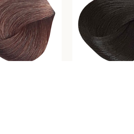
ه ای تیره نچرال شماره 3.0
رنگ مو بلوند تیره نچرال شماره
نگ مو نچرال
,
طبیعی
رنگ مو نچرال
,
طبیعی
تومان
۳۸۸,۵۰۰
تومان
۳۸۸,۵۰۰
ای تیره نچرال یکی از محبوب‌ترین
رنگ مو بلوند تیره نچرال یکی از ک
و کلاسیک است که جلوه‌ای عمیق،
محبوب‌ترین رنگ‌ها در طیف نچرال 
 شیک به موها می‌بخشد. این رنگ
دقیق بین روشنی و تیرگی ایجاد می‌ک
قرمز، نارنجی یا دودی ناخواسته، یک
به روشنی بلوندهای روشن است و 
ص و نچرال ارائه می‌دهد که برای
قهوه‌ای‌ها نزدیک می‌شود؛ بلکه جل
، محیط‌های رسمی و افرادی که به
شیک و بسیار قابل استفاده روزمره دا