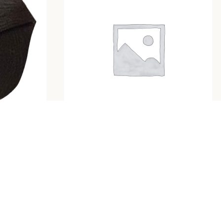
اکسیدان 180 میل 6 درصد نچرال NATURAL 20VOL
رنگ مو قهو
رنگ مو نچرال
ر
تومان
۶۶,۵۰۰
رنگ مو قهوه‌ 
رنگ‌های پایه 
طبیعی و بسیار
بدون ایجاد تناژ 
قهوه‌ ای خال
استفاده روزمره