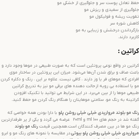
حفظ تعادل پوست سر و جلوگیری از خشکی مو
جلوگیری از سفیدی و ریزش مو
تقویت ریشه و فولیکول مو
کاهش شوره سر
بازگرداندن درخشش و زیبایی به مو
کاربرد دارند.
کراتین :
کراتین در واقع نوعی پروتئین است که به صورت طبیعی در موها وجود دارد و
باعث صاف و براق شدن آن‌ها می‌شود. میزان این پروتئین در ساختار موی
افرادی که موهای فر یا وز دارند ، کافی نیست. علاوه بر این ، رنگ و دکلره کردن
مو یا استفاده بی رویه از حالت دهنده های برقی مو نیز به تدریج کراتین
طبیعی موها را از بین می‌برد. در این شرایط می توانید با تکنیک افزودن
کراتینه به رنگ مو، سلامتی موهایتان را هنگام رنگ کردن مو حفظ کنید.
رنگ مو
بلوند مرواریدی خیلی خیلی روشن
پلو
با دارا بودن همه خواصی که
گفته شد در حجم های 100 ml و 20ml عرضه می گردد و یکی از پر طرفدارترین
رنگ مو ها در بین مصرف کنندگان است.همچنین قیمت
رنگ مو
بلوند
مرواریدی خیلی خیلی روشن
پلو بیوتی
در مقایسه با نمونه های رنگ مو و ابرو