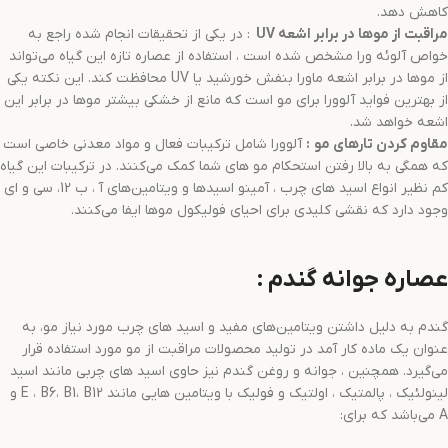
کاهش دهد.
مراقبت از موها در برابر اشعه
UV
: در یکی از تحقیقات انجام شده راجع به
خواص آلوئه ورا مشخص شده است ، استفاده از عصاره تازه این گیاه می‌تواند
از موها در برابر اشعه ماورا بنفش خورشید یا UV محافظت کند. این نکته یکی
از بهترین فواید آلوورا برای مو است که مانع از خشکی بیشتر موها در برابر این
اشعه خواهد شد.
مقاوم کردن تارهای مو
:
آلوورا شامل ترکیبات فعال و مواد معدنی خاصی است
که همگی به بالا رفتن استحکام مو های شما کمک می‌کنند. در ترکیبات این گیاه
کم نظیر انواع اسید های چرب ، آمینو اسیدها و ویتامین‌های آ ، ب 12، سی و ای
وجود دارد که نقشی کلیدی برای احیای فولیکول موها ایفا می‌کنند.
عصاره جوانه گندم :
گندم به دلیل داشتن ویتامین‌های مفید و اسید های چرب مورد نیاز مو، به
عنوان یک ماده کار آمد در تولید محصولات مراقبت از مو مورد استفاده قرار
می‌گیرد. همچنین ، جوانه و روغن گندم نیز حاوی اسید های چربی مانند اسید
لینولئیک ، پالمتیک ، اولتیک و فولیک با ویتامین هایی مانند E ، B6، B1، B12 و
A می‌باشد که برای: