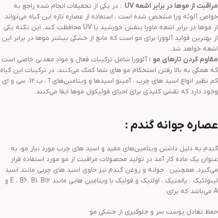
مراقبت از موها در برابر اشعه
UV
: در یکی از تحقیقات انجام شده راجع به
خواص آلوئه ورا مشخص شده است ، استفاده از عصاره تازه این گیاه می‌تواند
از موها در برابر اشعه ماورا بنفش خورشید یا UV محافظت کند. این نکته یکی
از بهترین فواید آلوورا برای مو است که مانع از خشکی بیشتر موها در برابر این
اشعه خواهد شد.
مقاوم کردن تارهای مو
:
آلوورا شامل ترکیبات فعال و مواد معدنی خاصی است
که همگی به بالا رفتن استحکام مو های شما کمک می‌کنند. در ترکیبات این گیاه
کم نظیر انواع اسید های چرب ، آمینو اسیدها و ویتامین‌های آ ، ب 12، سی و ای
وجود دارد که نقشی کلیدی برای احیای فولیکول موها ایفا می‌کنند.
عصاره جوانه گندم :
گندم به دلیل داشتن ویتامین‌های مفید و اسید های چرب مورد نیاز مو، به
عنوان یک ماده کار آمد در تولید محصولات مراقبت از مو مورد استفاده قرار
می‌گیرد. همچنین ، جوانه و روغن گندم نیز حاوی اسید های چربی مانند اسید
لینولئیک ، پالمتیک ، اولتیک و فولیک با ویتامین هایی مانند E ، B6، B1، B12 و
A می‌باشد که برای:
حفظ تعادل پوست سر و جلوگیری از خشکی مو