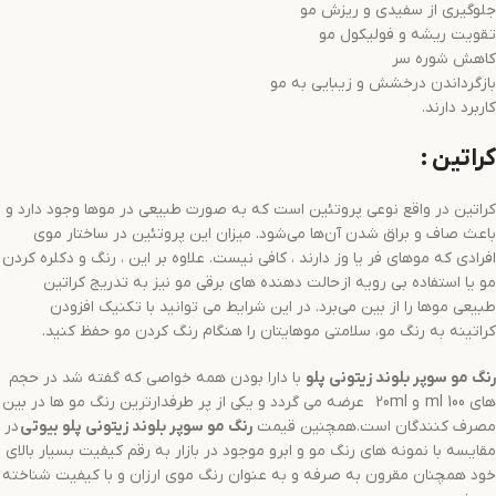
جلوگیری از سفیدی و ریزش مو
تقویت ریشه و فولیکول مو
کاهش شوره سر
بازگرداندن درخشش و زیبایی به مو
کاربرد دارند.
کراتین :
کراتین در واقع نوعی پروتئین است که به صورت طبیعی در موها وجود دارد و
باعث صاف و براق شدن آن‌ها می‌شود. میزان این پروتئین در ساختار موی
افرادی که موهای فر یا وز دارند ، کافی نیست. علاوه بر این ، رنگ و دکلره کردن
مو یا استفاده بی رویه از حالت دهنده های برقی مو نیز به تدریج کراتین
طبیعی موها را از بین می‌برد. در این شرایط می توانید با تکنیک افزودن
کراتینه به رنگ مو، سلامتی موهایتان را هنگام رنگ کردن مو حفظ کنید.
رنگ مو
سوپر بلوند زیتونی
پلو
با دارا بودن همه خواصی که گفته شد در حجم
های 100 ml و 20ml عرضه می گردد و یکی از پر طرفدارترین رنگ مو ها در بین
مصرف کنندگان است.همچنین قیمت
رنگ مو
سوپر بلوند زیتونی
پلو بیوتی
در
مقایسه با نمونه های رنگ مو و ابرو موجود در بازار به رقم کیفیت بسیار بالای
خود همچنان مقرون به صرفه و به عنوان رنگ موی ارزان و با کیفیت شناخته