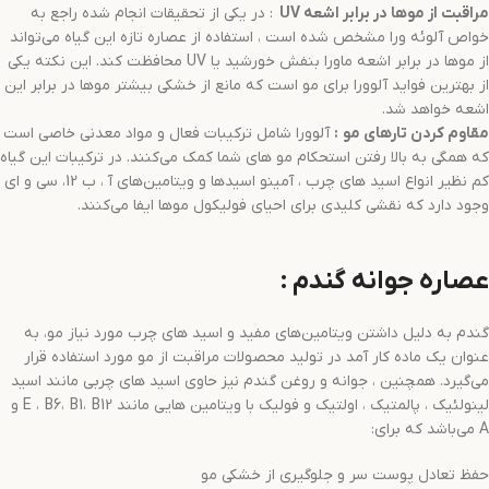
مراقبت از موها در برابر اشعه
UV
: در یکی از تحقیقات انجام شده راجع به
خواص آلوئه ورا مشخص شده است ، استفاده از عصاره تازه این گیاه می‌تواند
از موها در برابر اشعه ماورا بنفش خورشید یا UV محافظت کند. این نکته یکی
از بهترین فواید آلوورا برای مو است که مانع از خشکی بیشتر موها در برابر این
اشعه خواهد شد.
مقاوم کردن تارهای مو
:
آلوورا شامل ترکیبات فعال و مواد معدنی خاصی است
که همگی به بالا رفتن استحکام مو های شما کمک می‌کنند. در ترکیبات این گیاه
کم نظیر انواع اسید های چرب ، آمینو اسیدها و ویتامین‌های آ ، ب 12، سی و ای
وجود دارد که نقشی کلیدی برای احیای فولیکول موها ایفا می‌کنند.
عصاره جوانه گندم :
گندم به دلیل داشتن ویتامین‌های مفید و اسید های چرب مورد نیاز مو، به
عنوان یک ماده کار آمد در تولید محصولات مراقبت از مو مورد استفاده قرار
می‌گیرد. همچنین ، جوانه و روغن گندم نیز حاوی اسید های چربی مانند اسید
لینولئیک ، پالمتیک ، اولتیک و فولیک با ویتامین هایی مانند E ، B6، B1، B12 و
A می‌باشد که برای:
حفظ تعادل پوست سر و جلوگیری از خشکی مو