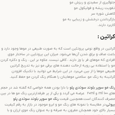
جلوگیری از سفیدی و ریزش مو
تقویت ریشه و فولیکول مو
کاهش شوره سر
بازگرداندن درخشش و زیبایی به مو
کاربرد دارند.
کراتین :
کراتین در واقع نوعی پروتئین است که به صورت طبیعی در موها وجود دارد و
باعث صاف و براق شدن آن‌ها می‌شود. میزان این پروتئین در ساختار موی
افرادی که موهای فر یا وز دارند ، کافی نیست. علاوه بر این ، رنگ و دکلره کردن
مو یا استفاده بی رویه از حالت دهنده های برقی مو نیز به تدریج کراتین
طبیعی موها را از بین می‌برد. در این شرایط می توانید با تکنیک افزودن
کراتینه به رنگ مو، سلامتی موهایتان را هنگام رنگ کردن مو حفظ کنید.
رنگ مو
سوپر بلوند سوئدی
پلو
با دارا بودن همه خواصی که گفته شد در حجم
های 100 ml و 20ml عرضه می گردد و یکی از پر طرفدارترین رنگ مو ها در بین
مصرف کنندگان است.همچنین قیمت
رنگ مو
سوپر بلوند سوئدی
پلو
بیوتی
در مقایسه با نمونه های رنگ مو و ابرو موجود در بازار به رقم کیفیت
بسیار بالای خود همچنان مقرون به صرفه و به عنوان رنگ موی ارزان و با