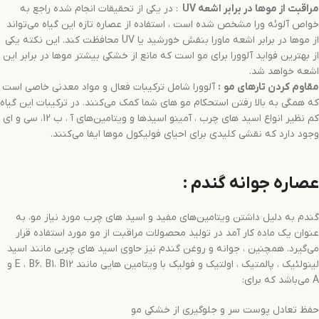
مراقبت از موها در برابر اشعه
UV
: در یکی از تحقیقات انجام شده راجع به
خواص آلوئه ورا مشخص شده است ، استفاده از عصاره تازه این گیاه می‌تواند
از موها در برابر اشعه ماورا بنفش خورشید یا UV محافظت کند. این نکته یکی
از بهترین فواید آلوورا برای مو است که مانع از خشکی بیشتر موها در برابر این
اشعه خواهد شد.
مقاوم کردن تارهای مو
:
آلوورا شامل ترکیبات فعال و مواد معدنی خاصی است
که همگی به بالا رفتن استحکام مو های شما کمک می‌کنند. در ترکیبات این گیاه
کم نظیر انواع اسید های چرب ، آمینو اسیدها و ویتامین‌های آ ، ب 12، سی و ای
وجود دارد که نقشی کلیدی برای احیای فولیکول موها ایفا می‌کنند.
عصاره جوانه گندم :
گندم به دلیل داشتن ویتامین‌های مفید و اسید های چرب مورد نیاز مو، به
عنوان یک ماده کار آمد در تولید محصولات مراقبت از مو مورد استفاده قرار
می‌گیرد. همچنین ، جوانه و روغن گندم نیز حاوی اسید های چربی مانند اسید
لینولئیک ، پالمتیک ، اولتیک و فولیک با ویتامین هایی مانند E ، B6، B1، B12 و
A می‌باشد که برای:
حفظ تعادل پوست سر و جلوگیری از خشکی مو