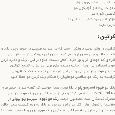
جلوگیری از سفیدی و ریزش مو
تقویت ریشه و فولیکول مو
کاهش شوره سر
بازگرداندن درخشش و زیبایی به مو
کاربرد دارند.
کراتین :
کراتین در واقع نوعی پروتئین است که به صورت طبیعی در موها وجود دارد و
باعث صاف و براق شدن آن‌ها می‌شود. میزان این پروتئین در ساختار موی
افرادی که موهای فر یا وز دارند ، کافی نیست. علاوه بر این ، رنگ و دکلره کردن
مو یا استفاده بی رویه از حالت دهنده های برقی مو نیز به تدریج کراتین
طبیعی موها را از بین می‌برد. در این شرایط می توانید با تکنیک افزودن
کراتینه به رنگ مو، سلامتی موهایتان را هنگام رنگ کردن مو حفظ کنید.
رنگ مو
قهوه اسپرسو
پلو
با دارا بودن همه خواصی که گفته شد در حجم های
100 ml و 20ml عرضه می گردد و یکی از پر طرفدارترین رنگ مو ها در بین
مصرف کنندگان است.همچنین قیمت
رنگ مو
قهوه اسپرسو
پلو بیوتی
در
مقایسه با نمونه های رنگ مو و ابرو موجود در بازار به رقم کیفیت بسیار بالای
خود همچنان مقرون به صرفه و به عنوان رنگ موی ارزان و با کیفیت شناخته