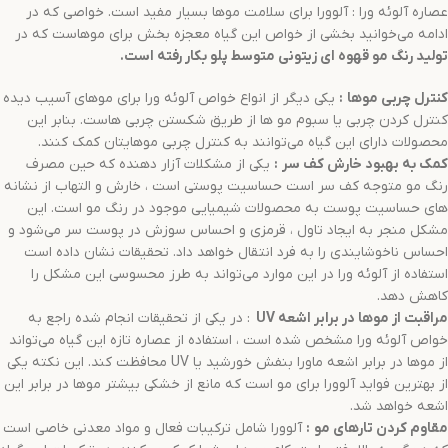
عصاره آلوئه ورا : آلوورا برای سلامت موها بسیار مفید است. خواصی که در
ادامه می‌خوانید بخشی از خواص این گیاه معجزه بخش برای موهاست که در
تولید
رنگ مو
قهوه ای زیتونی متوسط
پلو
بکار رفته است.
کنترل چربی موها
:
یکی دیگر از انواع خواص آلوئه ورا برای موهای آسیب دیده
کنترل کردن چربی یا سبوم مو ها از طریق شکستن چربی هاست. بنابر این
محصولات دارای این گیاه می‌توانند به کنترل چربی موهایتان کمک کنند.
کمک به بهبود خارش کف سر
:
یکی از مشکلات آزار دهنده که حین مصرف
رنگ مو متوجه کف سر است حساسیت پوستی است ، خارش و التهاب از نشانه
های حساسیت پوست به محصولات شیمیایی موجود در رنگ مو است. این
مشکل منجر به ایجاد تاول ، قرمزی و احساس سوزش در پوست سر می‌شود و
احساس ناخوشایندی را به فرد انتقال خواهد داد. تحقیقات نشان داده است
استفاده از آلوئه ورا در این موارد می‌تواند به طرز محسوسی این مشکل را
کاهش دهد.
مراقبت از موها در برابر اشعه
UV
: در یکی از تحقیقات انجام شده راجع به
خواص آلوئه ورا مشخص شده است ، استفاده از عصاره تازه این گیاه می‌تواند
از موها در برابر اشعه ماورا بنفش خورشید یا UV محافظت کند. این نکته یکی
از بهترین فواید آلوورا برای مو است که مانع از خشکی بیشتر موها در برابر این
اشعه خواهد شد.
مقاوم کردن تارهای مو
:
آلوورا شامل ترکیبات فعال و مواد معدنی خاصی است