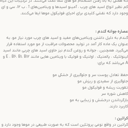
که همگی به بالا رفتن استحکام مو های شما کمک می‌کنند. در ترکیبات این گیاه
کم نظیر انواع اسید های چرب ، آمینو اسیدها و ویتامین‌های آ ، ب 12، سی و ای
وجود دارد که نقشی کلیدی برای احیای فولیکول موها ایفا می‌کنند.
عصاره جوانه گندم
:
گندم به دلیل داشتن ویتامین‌های مفید و اسید های چرب مورد نیاز مو، به
عنوان یک ماده کار آمد در تولید محصولات مراقبت از مو مورد استفاده قرار
می‌گیرد. همچنین ، جوانه و روغن گندم نیز حاوی اسید های چربی مانند اسید
لینولئیک ، پالمتیک ، اولتیک و فولیک با ویتامین هایی مانند E ، B6، B1، B12 و
A می‌باشد که برای:
حفظ تعادل پوست سر و جلوگیری از خشکی مو
جلوگیری از سفیدی و ریزش مو
تقویت ریشه و فولیکول مو
کاهش شوره سر
بازگرداندن درخشش و زیبایی به مو
کاربرد دارند.
کراتین
:
کراتین در واقع نوعی پروتئین است که به صورت طبیعی در موها وجود دارد و