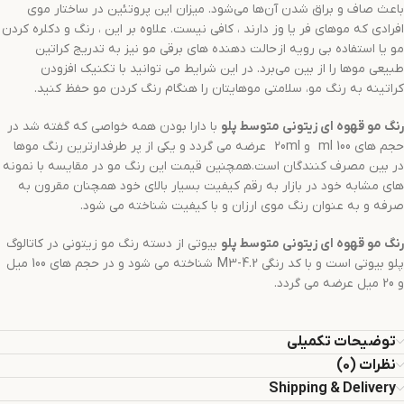
باعث صاف و براق شدن آن‌ها می‌شود. میزان این پروتئین در ساختار موی
افرادی که موهای فر یا وز دارند ، کافی نیست. علاوه بر این ، رنگ و دکلره کردن
مو یا استفاده بی رویه از حالت دهنده های برقی مو نیز به تدریج کراتین
طبیعی موها را از بین می‌برد. در این شرایط می توانید با تکنیک افزودن
کراتینه به رنگ مو، سلامتی موهایتان را هنگام رنگ کردن مو حفظ کنید.
رنگ مو
قهوه ای زیتونی متوسط
پلو
با دارا بودن همه خواصی که گفته شد در
حجم های 100 ml و 20ml عرضه می گردد و یکی از پر طرفدارترین رنگ موها
در بین مصرف کنندگان است.همچنین قیمت این رنگ مو در مقایسه با نمونه
های مشابه خود در بازار به رقم کیفیت بسیار بالای خود همچنان مقرون به
صرفه و به عنوان رنگ موی ارزان و با کیفیت شناخته می شود.
رنگ مو
قهوه ای زیتونی متوسط
پلو
بیوتی از دسته رنگ مو زیتونی در کاتالوگ
پلو بیوتی است و با کد رنگی M3-4.2 شناخته می شود و در حجم های 100 میل
و 20 میل عرضه می گردد.
توضیحات تکمیلی
نظرات (0)
Shipping & Delivery