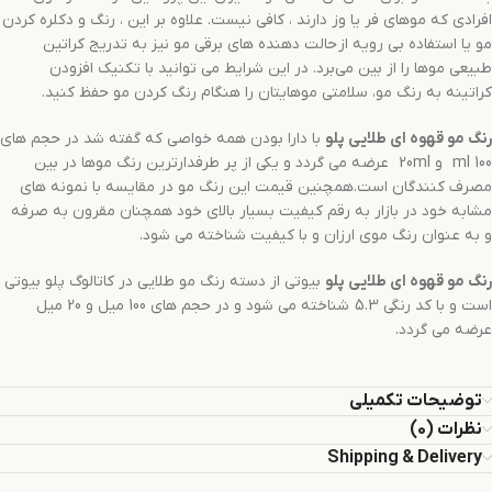
افرادی که موهای فر یا وز دارند ، کافی نیست. علاوه بر این ، رنگ و دکلره کردن
مو یا استفاده بی رویه از حالت دهنده های برقی مو نیز به تدریج کراتین
طبیعی موها را از بین می‌برد. در این شرایط می توانید با تکنیک افزودن
کراتینه به رنگ مو، سلامتی موهایتان را هنگام رنگ کردن مو حفظ کنید.
رنگ مو
قهوه ای طلایی
پلو
با دارا بودن همه خواصی که گفته شد در حجم های
100 ml و 20ml عرضه می گردد و یکی از پر طرفدارترین رنگ موها در بین
مصرف کنندگان است.همچنین قیمت این رنگ مو در مقایسه با نمونه های
مشابه خود در بازار به رقم کیفیت بسیار بالای خود همچنان مقرون به صرفه
و به عنوان رنگ موی ارزان و با کیفیت شناخته می شود.
رنگ مو
قهوه ای طلایی
پلو
بیوتی از دسته رنگ مو طلایی در کاتالوگ پلو بیوتی
است و با کد رنگی 5.3 شناخته می شود و در حجم های 100 میل و 20 میل
عرضه می گردد.
توضیحات تکمیلی
نظرات (0)
Shipping & Delivery