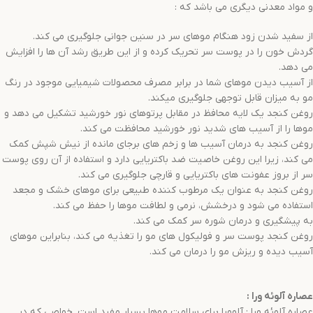
و مواد معدنی دیگری می باشد که :
از سفید شدن زود هنگام موهای سر در سنین جوانی جلوگیری می کند.
گردش خون را در پوست سر تحریک کرده و از این طریق رشد آن ها را افزایش
می دهد.
از آسیب دیدن موهای شما در برابر مصرف محصولات شیمیایی موجود در رنگ
مو به میزان قابل توجهی جلوگیری میکند.
روغن کنجد یک لایه محافظ در مقابل پرتوهای نور خورشید تشکیل می دهد و
موها را از آسیب های شدید نور خورشید محافظت می کند.
روغن کنجد به درمان آسیب ها و زخم های برجای مانده از نیش شپش کمک
می کند، زیرا این روغن خاصیت ضد باکتریایی دارد و استفاده از آن روی پوست
سر از بروز عفونت های باکتریایی و قارچی جلوگیری می کند.
روغن کنجد به عنوان یک مرطوب کننده طبیعی برای موهای خشک و مجعد
استفاده می شود و درخشش، نرمی و لطافت موها را حفظ می کند.
به پیشگیری و درمان شوره سر کمک می کند.
روغن کنجد پوست سر و فولیکول های مو را تغذیه می کند، بنابراین موهای
آسیب دیده و ریزش مو را درمان می کند.
عصاره آلوئه ورا
:
عصاره آلوئه ورا : آلوورا برای سلامت موها بسیار مفید است. خواصی که در