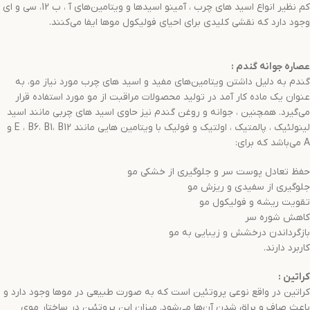
کم نظیر انواع اسید های چرب ، آمینو اسیدها و ویتامین‌های آ ، ب 12، سی و ای
وجود دارد که نقشی کلیدی برای احیای فولیکول موها ایفا می‌کنند.
عصاره جوانه گندم
:
گندم به دلیل داشتن ویتامین‌های مفید و اسید های چرب مورد نیاز مو، به
عنوان یک ماده کار آمد در تولید محصولات مراقبت از مو مورد استفاده قرار
می‌گیرد. همچنین ، جوانه و روغن گندم نیز حاوی اسید های چربی مانند اسید
لینولئیک ، پالمتیک ، اولتیک و فولیک با ویتامین هایی مانند E ، B6، B1، B12 و
A می‌باشد که برای:
حفظ تعادل پوست سر و جلوگیری از خشکی مو
جلوگیری از سفیدی و ریزش مو
تقویت ریشه و فولیکول مو
کاهش شوره سر
بازگرداندن درخشش و زیبایی به مو
کاربرد دارند.
کراتین
:
کراتین در واقع نوعی پروتئین است که به صورت طبیعی در موها وجود دارد و
باعث صاف و براق شدن آن‌ها می‌شود. میزان این پروتئین در ساختار موی