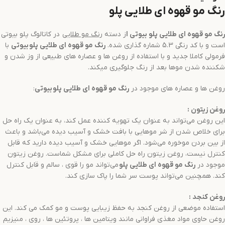
رنگ مو
قهوه ای طلایی
پلو
رنگ مو قهوه ای طلایی پلو بیوتی ا
ز دسته
رنگ مو
طلایی
در کاتالوگ پلو بیوتی
است و با کد رنگی 5.3 شماره گذاری شده.
رنگ مو
قهوه ای طلایی
پلو
بیوتی
با
فرمولی کاملا جدید و با استفاده از روغن ها و عصاره های طبیعی از وز شدن و
شکننده شدن موها بعد از رنگ جلوگیری میکند.
روغن ها و عصاره های موجود در
رنگ مو
قهوه ای طلایی
پلو
بیوتی
:
روغن زیتون
:
این روغن می‌تواند به عنوان یک تهویه کننده عمل کند، به عنوان یک راه حل
برای خلاص شدن از شر موهایی با بافت خشک و آسیب دیده می‌باشد و باعث
از بین بردن موخوره می‌شود. اگر موهایی خشک و آسیب دیده دارید که قابل
کنترل نیست، روغن زیتون راه حل کاملی برای مشکل شماست. روغن زیتون
موجود در
رنگ مو
قهوه ای طلایی
پلو
می‌تواند مو را قوی ، سالم و قابل کنترل
کند. همچنین می‌تواند پوست سر شما را پاک سازی کند.
روغن کنجد
:
استفاده موضعی از روغن کنجد به حفظ زیبایی پوست و مو کمک می کند. این
روغن حاوی مواد مغذی فراوانی مانند ویتامین ها ، پروتئین ها ، روی ، منیزیم