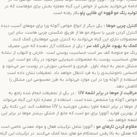
ادامه می‌خوانید بخشی از خواص این گیاه معجزه بخش برای موهاست که در
تولید
رنگ مو قهوه ای طلایی پلو
بکار رفته است.
کنترل چربی موها
:
یکی دیگر از انواع خواص آلوئه ورا برای موهای آسیب دیده
کنترل کردن چربی یا سبوم مو ها از طریق شکستن چربی هاست. بنابر این
محصولات دارای این گیاه می‌توانند به کنترل چربی موهایتان کمک کنند.
کمک به بهبود خارش کف سر
:
یکی از مشکلات آزار دهنده که حین مصرف
رنگ مو متوجه کف سر است حساسیت پوستی است ، خارش و التهاب از نشانه
های حساسیت پوست به محصولات شیمیایی موجود در رنگ مو است. این
مشکل منجر به ایجاد تاول ، قرمزی و احساس سوزش در پوست سر می‌شود و
احساس ناخوشایندی را به فرد انتقال خواهد داد. تحقیقات نشان داده است
استفاده از آلوئه ورا در این موارد می‌تواند به طرز محسوسی این مشکل را
کاهش دهد.
مراقبت از موها در برابر اشعه
UV
: در یکی از تحقیقات انجام شده راجع به
خواص آلوئه ورا مشخص شده است ، استفاده از عصاره تازه این گیاه می‌تواند
از موها در برابر اشعه ماورا بنفش خورشید یا UV محافظت کند. این نکته یکی
از بهترین فواید آلوورا برای مو است که مانع از خشکی بیشتر موها در برابر این
اشعه خواهد شد.
مقاوم کردن تارهای مو
:
آلوورا شامل ترکیبات فعال و مواد معدنی خاصی است
که همگی به بالا رفتن استحکام مو های شما کمک می‌کنند. در ترکیبات این گیاه