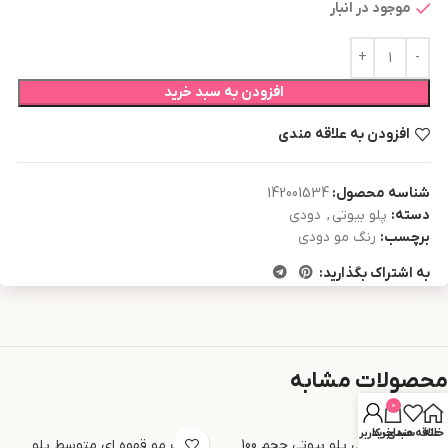
موجود در انبار
افزودن به سبد خرید
افزودن به علاقه مندی
شناسه محصول:
142001534
دسته:
پلو بیوتی
,
دودی
برچسب:
رنگ مو دودی
به اشتراک بگذارید:
محصولات مشابه
0
خانه
علاقه مندی
سبد خرید
حساب کاربری من
رنگ مو مشکی پلو بیوتی حجم 100
رنگ مو قهوه ای متوسط پلو