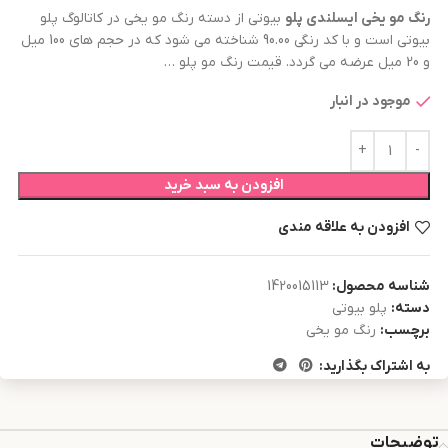
رنگ مو
یخی ایسلندی
پلو
بیوتی از دسته رنگ مو یخی در کاتالوگ پلو
بیوتی است و با کد رنگی 90.00 شناخته می شود که در حجم های 100 میل
و 20 میل عرضه می گردد. قیمت رنگ مو پلو …
موجود در انبار
افزودن به سبد خرید
افزودن به علاقه مندی
شناسه محصول:
1420015113
دسته:
پلو بیوتی
برچسب:
رنگ مو یخی
به اشتراک بگذارید:
توضیحات