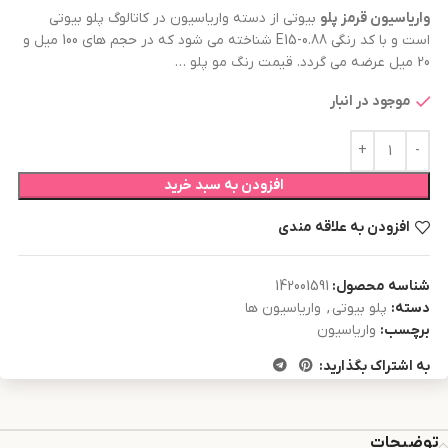
واریاسیون قرمز
پلو
بیوتی از دسته واریاسیون در کاتالوگ پلو بیوتی
است و با کد رنگی E15-0.88 شناخته می شود که در حجم های 100 میل و
20 میل عرضه می گردد. قیمت رنگ مو پلو …
موجود در انبار
افزودن به سبد خرید
افزودن به علاقه مندی
شناسه محصول:
142001591
دسته:
پلو بیوتی
,
واریاسیون ها
برچسب:
واریاسیون
به اشتراک بگذارید:
توضیحات