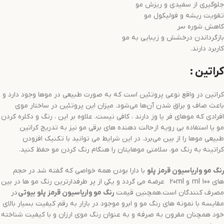
جلوگیری از سفیدی و ریزش مو
تقویت ریشه و فولیکول مو
کاهش شوره سر
بازگرداندن درخشش و زیبایی به مو
کاربرد دارند.
کراتین :
کراتین در واقع نوعی پروتئین است که به صورت طبیعی در موها وجود دارد و
باعث صاف و براق شدن آن‌ها می‌شود. میزان این پروتئین در ساختار موی
افرادی که موهای فر یا وز دارند ، کافی نیست. علاوه بر این ، رنگ و دکلره کردن
مو یا استفاده بی رویه از حالت دهنده های برقی مو نیز به تدریج کراتین
طبیعی موها را از بین می‌برد. در این شرایط می توانید با تکنیک افزودن
کراتینه به رنگ مو، سلامتی موهایتان را هنگام رنگ کردن مو حفظ کنید.
رنگ مو
واریاسیون قرمز
پلو
با دارا بودن همه خواصی که گفته شد در حجم
های 100 ml و 20ml عرضه می گردد و یکی از پر طرفدارترین رنگ مو ها در بین
مصرف کنندگان است.همچنین قیمت
رنگ مو
واریاسیون قرمز
پلو بیوتی
در
مقایسه با نمونه های رنگ مو و ابرو موجود در بازار به رقم کیفیت بسیار بالای
خود همچنان مقرون به صرفه و به عنوان رنگ موی ارزان و با کیفیت شناخته