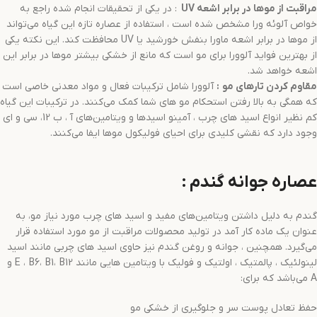
مراقبت از موها در برابر اشعه
UV
: در یکی از تحقیقات انجام شده راجع به
خواص آلوئه ورا مشخص شده است ، استفاده از عصاره تازه این گیاه می‌تواند
از موها در برابر اشعه ماورا بنفش خورشید یا UV محافظت کند. این نکته یکی
از بهترین فواید آلوورا برای مو است که مانع از خشکی بیشتر موها در برابر این
اشعه خواهد شد.
مقاوم کردن تارهای مو
:
آلوورا شامل ترکیبات فعال و مواد معدنی خاصی است
که همگی به بالا رفتن استحکام مو های شما کمک می‌کنند. در ترکیبات این گیاه
کم نظیر انواع اسید های چرب ، آمینو اسیدها و ویتامین‌های آ ، ب 12، سی و ای
وجود دارد که نقشی کلیدی برای احیای فولیکول موها ایفا می‌کنند.
عصاره جوانه گندم :
گندم به دلیل داشتن ویتامین‌های مفید و اسید های چرب مورد نیاز مو، به
عنوان یک ماده کار آمد در تولید محصولات مراقبت از مو مورد استفاده قرار
می‌گیرد. همچنین ، جوانه و روغن گندم نیز حاوی اسید های چربی مانند اسید
لینولئیک ، پالمتیک ، اولتیک و فولیک با ویتامین هایی مانند E ، B6، B1، B12 و
A می‌باشد که برای:
حفظ تعادل پوست سر و جلوگیری از خشکی مو